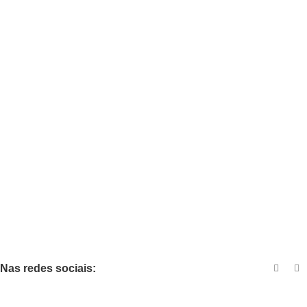
AP Aveiro
Sobre nós
Notícias
Contactos
Política de Privacidade
Modalidades
Hóquei em Patins
Patinagem Artística
Patinagem de Velocidade
Skateboarding
Nas redes sociais:
Contactos